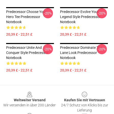
Predecessor Choose Your
Predecessor Evolve Your
-20%
-20%
Hero Tee Predecessor
Legend Style Predecessor
Notebook
Notebook
20,39 £ - 22,51 £
20,39 £ - 22,51 £
Predecessor Unite And
Predecessor Dominate The
-20%
-20%
Conquer Style Predecessor
Lane Look Predecessor
Notebook
Notebook
20,39 £ - 22,51 £
20,39 £ - 22,51 £
Footer
Weltweiter Versand
Kaufen Sie mit Vertrauen
Wir versenden in über 200 Länder
24/7 Schutz von Klicks bis zur
Lieferung