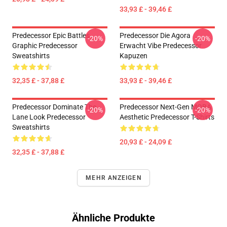
33,93 £ - 39,46 £
Predecessor Epic Battles
Predecessor Die Agora
-20%
-20%
Graphic Predecessor
Erwacht Vibe Predecessor
Sweatshirts
Kapuzen
32,35 £ - 37,88 £
33,93 £ - 39,46 £
Predecessor Dominate The
Predecessor Next-Gen MOBA
-20%
-20%
Lane Look Predecessor
Aesthetic Predecessor T-Shirts
Sweatshirts
20,93 £ - 24,09 £
32,35 £ - 37,88 £
MEHR ANZEIGEN
Ähnliche Produkte