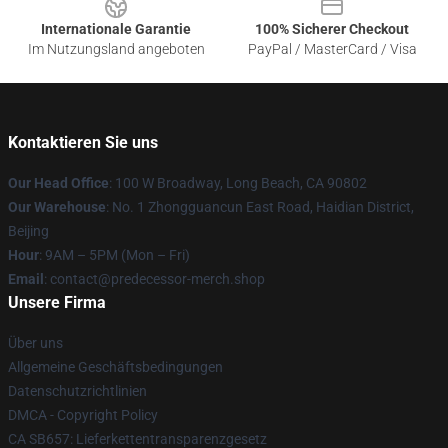
Internationale Garantie
100% Sicherer Checkout
Im Nutzungsland angeboten
PayPal / MasterCard / Visa
Kontaktieren Sie uns
Our Head Office
: 100 W Broadway, Long Beach, CA 90802
Our Warehouse
: No. 1 Zhongguancun East Road, Haidian District,
Beijing
Hour
: 9AM – 5PM (Mon – Fri)
Email
: contact@predecessor-merch.shop
Unsere Firma
Über uns
Allgemeine Geschäftsbedingungen
Datenschutzrichtlinien
DMCA - Copyright Policy
CA SB657: Lieferkettentransparenzgesetz