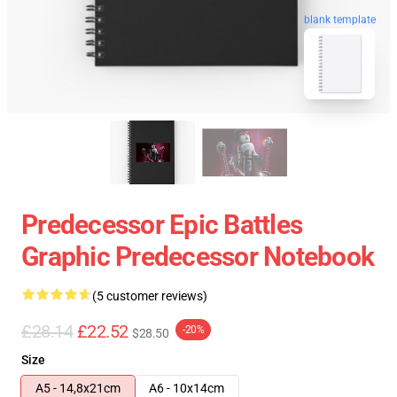
blank template
Predecessor Epic Battles
Graphic Predecessor Notebook
(5 customer reviews)
£28.14
£22.52
-20%
$28.50
Size
A5 - 14,8x21cm
A6 - 10x14cm