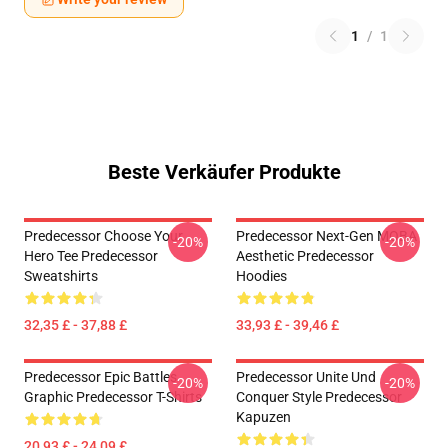
1
/
1
Beste Verkäufer Produkte
Predecessor Choose Your
Predecessor Next-Gen MOBA
-20%
-20%
Hero Tee Predecessor
Aesthetic Predecessor
Sweatshirts
Hoodies
32,35 £ - 37,88 £
33,93 £ - 39,46 £
Predecessor Epic Battles
Predecessor Unite Und
-20%
-20%
Graphic Predecessor T-Shirts
Conquer Style Predecessor
Kapuzen
20,93 £ - 24,09 £