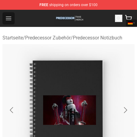
FREE
shipping on orders over $100
Predecessor Shop - Official Predecessor Merchandise Sto
Open menu
Startseite
/
Predecessor Zubehör
/
Predecessor Notizbuch