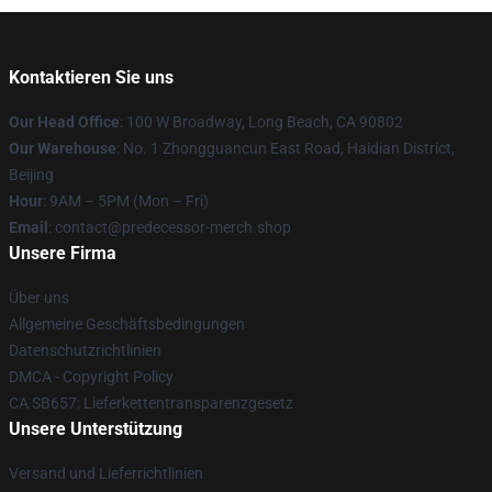
Kontaktieren Sie uns
Our Head Office
: 100 W Broadway, Long Beach, CA 90802
Our Warehouse
: No. 1 Zhongguancun East Road, Haidian District,
Beijing
Hour
: 9AM – 5PM (Mon – Fri)
Email
: contact@predecessor-merch.shop
Unsere Firma
Über uns
Allgemeine Geschäftsbedingungen
Datenschutzrichtlinien
DMCA - Copyright Policy
CA SB657: Lieferkettentransparenzgesetz
Unsere Unterstützung
Versand und Lieferrichtlinien