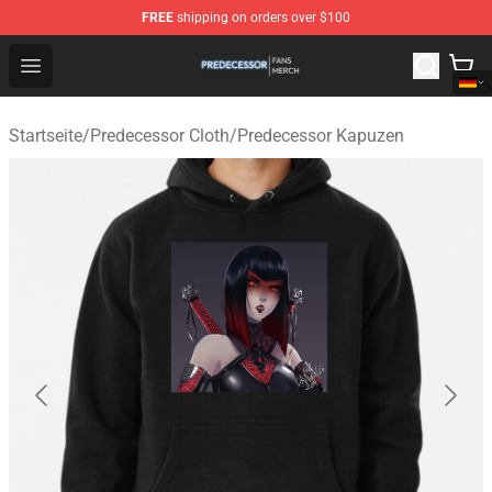
FREE
shipping on orders over $100
Predecessor Shop - Official Predecessor Merchandise Sto
Open menu
Startseite
/
Predecessor Cloth
/
Predecessor Kapuzen