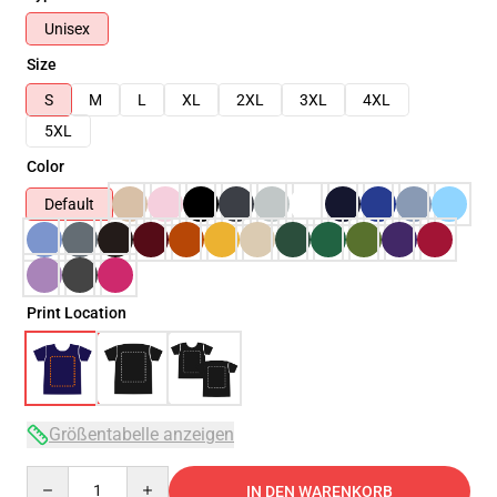
Unisex
Size
S
M
L
XL
2XL
3XL
4XL
5XL
Color
Default
Print Location
Größentabelle anzeigen
Quantity
IN DEN WARENKORB