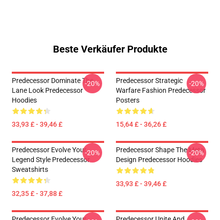
Beste Verkäufer Produkte
Predecessor Dominate The
Predecessor Strategic
-20%
-20%
Lane Look Predecessor
Warfare Fashion Predecessor
Hoodies
Posters
33,93 £ - 39,46 £
15,64 £ - 36,26 £
Predecessor Evolve Your
Predecessor Shape The Meta
-20%
-20%
Legend Style Predecessor
Design Predecessor Hoodies
Sweatshirts
33,93 £ - 39,46 £
32,35 £ - 37,88 £
Predecessor Evolve Your
Predecessor Unite And