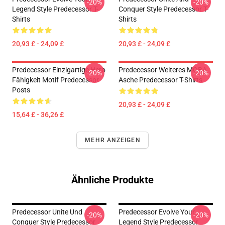
-20%
-20%
Legend Style Predecessor T-
Conquer Style Predecessor T-
Shirts
Shirts
20,93 £ - 24,09 £
20,93 £ - 24,09 £
Predecessor Einzigartige Hero
Predecessor Weiteres MOBA
-20%
-20%
Fähigkeit Motif Predecessor
Asche Predecessor T-Shirts
Posts
20,93 £ - 24,09 £
15,64 £ - 36,26 £
MEHR ANZEIGEN
Ähnliche Produkte
Predecessor Unite Und
Predecessor Evolve Your
-20%
-20%
Conquer Style Predecessor
Legend Style Predecessor