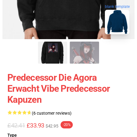
blank template
Predecessor Die Agora
Erwacht Vibe Predecessor
Kapuzen
(6 customer reviews)
£42.41
£33.93
-20%
$42.95
Type