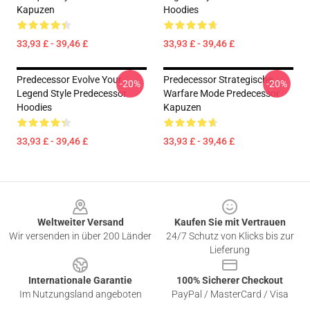
Kapuzen
Hoodies
33,93 £ - 39,46 £
33,93 £ - 39,46 £
Predecessor Evolve Your
Predecessor Strategische
-20%
-20%
Legend Style Predecessor
Warfare Mode Predecessor
Hoodies
Kapuzen
33,93 £ - 39,46 £
33,93 £ - 39,46 £
Footer
Weltweiter Versand
Kaufen Sie mit Vertrauen
Wir versenden in über 200 Länder
24/7 Schutz von Klicks bis zur
Lieferung
Internationale Garantie
100% Sicherer Checkout
Im Nutzungsland angeboten
PayPal / MasterCard / Visa