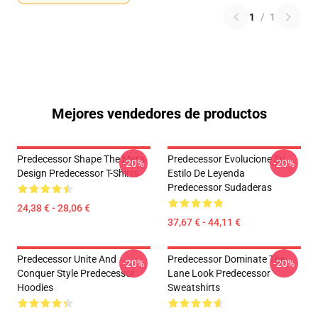
1
/
1
Mejores vendedores de productos
Predecessor Shape The Meta
Predecessor Evolucione Su
-20%
-20%
Design Predecessor T-Shirts
Estilo De Leyenda
Predecessor Sudaderas
24,38 € - 28,06 €
37,67 € - 44,11 €
Predecessor Unite And
Predecessor Dominate The
-20%
-20%
Conquer Style Predecessor
Lane Look Predecessor
Hoodies
Sweatshirts