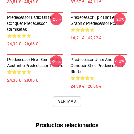
39,51 € - 45,95 €
37,67 € - 44,11 €
Predecessor Estilo Unite Y
Predecessor Epic Battles
-20%
-20%
Conquer Predecessor
Graphic Predecessor Posters
Camisetas
18,21 € - 42,22 €
24,38 € - 28,06 €
Predecessor Next-Gen MOBA
Predecessor Unite And
-20%
-20%
Aesthetic Predecessor T-Shirts
Conquer Style Predecessor T-
Shirts
24,38 € - 28,06 €
24,38 € - 28,06 €
VER MÁS
Productos relacionados