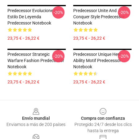
Predecessor Evolucione Su
Predecessor Unite And
-20%
-20%
Estilo De Leyenda
Conquer Style Predecessor
Predecessor Notebook
Notebook
23,75 € - 26,22 €
23,75 € - 26,22 €
Predecessor Strategic
Predecessor Unique Hero
-20%
-20%
Warfare Fashion Predecessor
Ability Motif Predecessor
Notebook
Notebook
23,75 € - 26,22 €
23,75 € - 26,22 €
Footer
Envío mundial
Compra con confianza
Enviamos a más de 200 países
Protegido 24/7 desde los clics
hasta la entrega