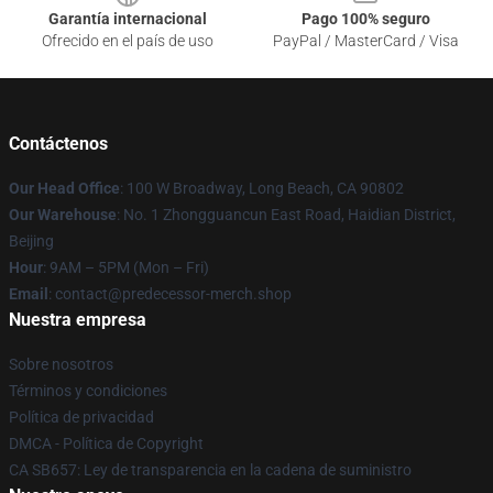
Garantía internacional
Pago 100% seguro
Ofrecido en el país de uso
PayPal / MasterCard / Visa
Contáctenos
Our Head Office
: 100 W Broadway, Long Beach, CA 90802
Our Warehouse
: No. 1 Zhongguancun East Road, Haidian District,
Beijing
Hour
: 9AM – 5PM (Mon – Fri)
Email
: contact@predecessor-merch.shop
Nuestra empresa
Sobre nosotros
Términos y condiciones
Política de privacidad
DMCA - Política de Copyright
CA SB657: Ley de transparencia en la cadena de suministro