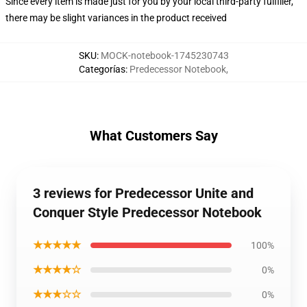
Since every item is made just for you by your local third-party fulfiller,
there may be slight variances in the product received
SKU
:
MOCK-notebook-1745230743
Categorías
:
Predecessor Notebook
,
What Customers Say
3 reviews for Predecessor Unite and
Conquer Style Predecessor Notebook
★★★★★
100%
★★★★☆
0%
★★★☆☆
0%