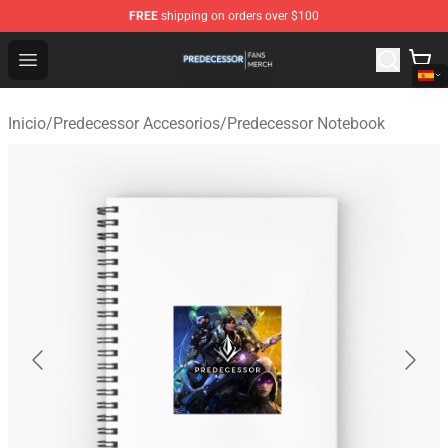
FREE
shipping on orders over $100
Predecessor Shop - Official Predecessor Merchandise Sto
Open menu
Inicio
/
Predecessor Accesorios
/
Predecessor Notebook