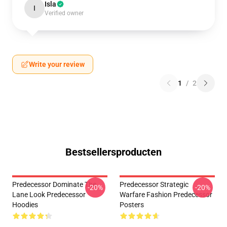
Isla
I
Verified owner
Write your review
1
/
2
Bestsellersproducten
Predecessor Dominate The
Predecessor Strategic
-20%
-20%
Lane Look Predecessor
Warfare Fashion Predecessor
Hoodies
Posters