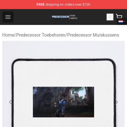
FREE
shipping on orders over $100
Predecessor Shop - Official Predecessor Merchandise Sto
Open menu
Home
/
Predecessor Toebehoren
/
Predecessor Muiskussens