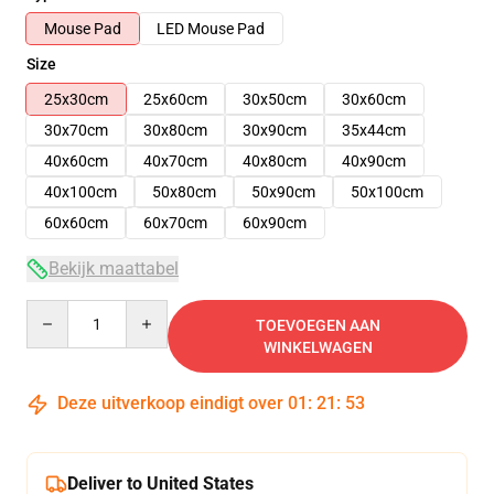
Mouse Pad
LED Mouse Pad
Size
25x30cm
25x60cm
30x50cm
30x60cm
30x70cm
30x80cm
30x90cm
35x44cm
40x60cm
40x70cm
40x80cm
40x90cm
40x100cm
50x80cm
50x90cm
50x100cm
60x60cm
60x70cm
60x90cm
Bekijk maattabel
Quantity
TOEVOEGEN AAN
WINKELWAGEN
Deze uitverkoop eindigt over
01
:
21
:
53
Deliver to United States