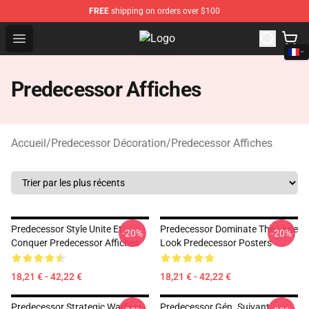
FREE
shipping on orders over $100
Open menu
Predecessor Shop - Official Prede
Predecessor Affiches
Accueil
/
Predecessor Décoration
/
Predecessor Affiches
Predecessor Style Unite Et
Predecessor Dominate The Lane
-20%
-20%
Conquer Predecessor Affiches
Look Predecessor Posters
18,21 € - 42,22 €
18,21 € - 42,22 €
Predecessor Strategic Warfare
Predecessor Gén. Suivant