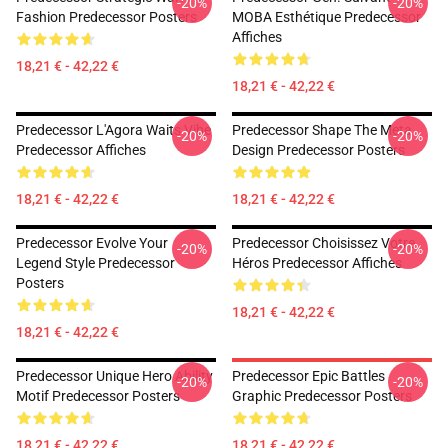
-20%
-20%
Fashion Predecessor Posters
MOBA Esthétique Predecessor
Affiches
18,21 € - 42,22 €
18,21 € - 42,22 €
Predecessor L'Agora Waits Vibe
Predecessor Shape The Meta
-20%
-20%
Predecessor Affiches
Design Predecessor Posters
18,21 € - 42,22 €
18,21 € - 42,22 €
Predecessor Evolve Your
Predecessor Choisissez Votre
-20%
-20%
Legend Style Predecessor
Héros Predecessor Affiches
Posters
18,21 € - 42,22 €
18,21 € - 42,22 €
Predecessor Unique Hero Ability
Predecessor Epic Battles
-20%
-20%
Motif Predecessor Posters
Graphic Predecessor Posters
18,21 € - 42,22 €
18,21 € - 42,22 €