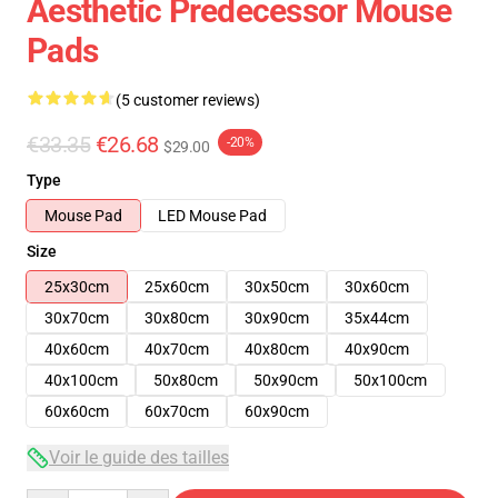
Aesthetic Predecessor Mouse
Pads
(5 customer reviews)
€33.35
€26.68
-20%
$29.00
Type
Mouse Pad
LED Mouse Pad
Size
25x30cm
25x60cm
30x50cm
30x60cm
30x70cm
30x80cm
30x90cm
35x44cm
40x60cm
40x70cm
40x80cm
40x90cm
40x100cm
50x80cm
50x90cm
50x100cm
60x60cm
60x70cm
60x90cm
Voir le guide des tailles