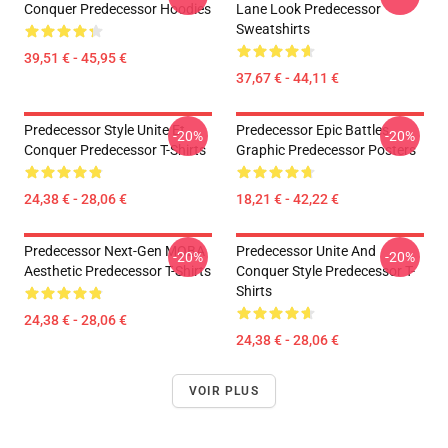
Conquer Predecessor Hoodies
Lane Look Predecessor
Sweatshirts
39,51 € - 45,95 €
37,67 € - 44,11 €
Predecessor Style Unite Et
Predecessor Epic Battles
-20%
-20%
Conquer Predecessor T-Shirts
Graphic Predecessor Posters
24,38 € - 28,06 €
18,21 € - 42,22 €
Predecessor Next-Gen MOBA
Predecessor Unite And
-20%
-20%
Aesthetic Predecessor T-Shirts
Conquer Style Predecessor T-
Shirts
24,38 € - 28,06 €
24,38 € - 28,06 €
VOIR PLUS