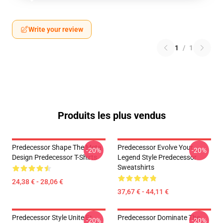
Write your review
1
/
1
Produits les plus vendus
Predecessor Shape The Meta
Predecessor Evolve Your
-20%
-20%
Design Predecessor T-Shirts
Legend Style Predecessor
Sweatshirts
24,38 € - 28,06 €
37,67 € - 44,11 €
Predecessor Style Unite Et
Predecessor Dominate The
-20%
-20%