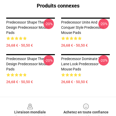
Produits connexes
Predecessor Shape The Meta
Predecessor Unite And
-20%
-20%
Design Predecessor Mouse
Conquer Style Predecessor
Pads
Mouse Pads
26,68 € - 50,50 €
26,68 € - 50,50 €
Predecessor Shape The Meta
Predecessor Dominate The
-20%
-20%
Design Predecessor Mouse
Lane Look Predecessor
Pads
Mouse Pads
26,68 € - 50,50 €
26,68 € - 50,50 €
Footer
Livraison mondiale
Achetez en toute confiance