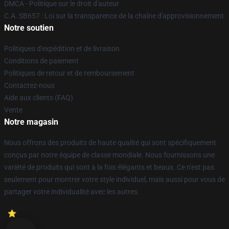
DMCA - Politique sur le droit d'auteur
C.A. SB657 : Loi sur la transparence de la chaîne d'approvisionnement
Notre soutien
Politiques d'expédition et de livraison
Conditions de paiement
Politiques de retour et de remboursement
Contactez-nous
Aide aux clients (FAQ)
Vente
Notre magasin
Nous offrons des produits de haute qualité qui sont spécifiquement
conçus par notre équipe de classe mondiale. Nous fournissons une
variété de produits qui sont à la fois élégants et beaux. Ce n'est pas
seulement pour montrer votre style individuel, mais aussi pour vous de
partager votre individualité avec les autres.