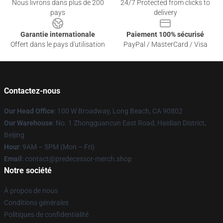
Nous livrons dans plus de 200
24/7 Protected from clicks to
pays
delivery
Garantie internationale
Paiement 100% sécurisé
Offert dans le pays d'utilisation
PayPal / MasterCard / Visa
Contactez-nous
Our Head Office
: 100 W Broadway, Long Beach, CA 90802
Our Warehouse
: No. 1 Zhongguancun East Road, Haidian District,
Beijing
Hour
: 9AM – 5PM (Mon – Fri)
Email
: contact@predecessor-merch.shop
Notre société
À propos de nous
Conditions générales
Politiques de confidentialité