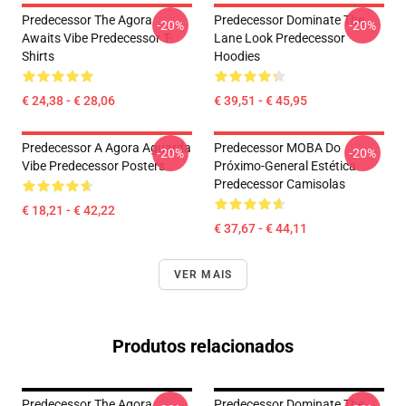
Predecessor The Agora
Predecessor Dominate The
-20%
-20%
Awaits Vibe Predecessor T-
Lane Look Predecessor
Shirts
Hoodies
€ 24,38 - € 28,06
€ 39,51 - € 45,95
Predecessor A Agora Aguarda
Predecessor MOBA Do
-20%
-20%
Vibe Predecessor Posters
Próximo-General Estética
Predecessor Camisolas
€ 18,21 - € 42,22
€ 37,67 - € 44,11
VER MAIS
Produtos relacionados
Predecessor The Agora
Predecessor Dominate The