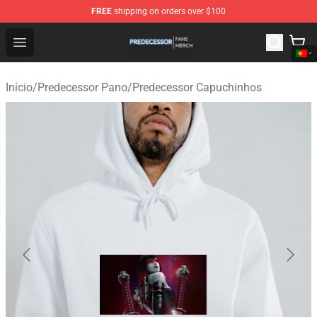
FREE
shipping on orders over $100
Predecessor Shop - Official Predecessor Merchandise Sto
Open menu
Início
/
Predecessor Pano
/
Predecessor Capuchinhos