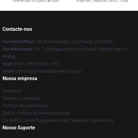
Oferecido no país de uso
PayPal / MasterCard / Visa
Contacte-nos
Our Head Office
: 100 W Broadway, Long Beach, CA 90802
Our Warehouse
: No. 1 Zhongguancun East Road, Haidian District,
Beijing
Hour
: 9AM – 5PM (Mon – Fri)
Email
: contact@predecessor-merch.shop
Nossa empresa
Sobre nós
Termos e Condições
Políticas de privacidade
DMCA - Política de Direitos Autorais
CA SB657: Lei de Transparência de Cadeia de Suprimentos
Nosso Suporte