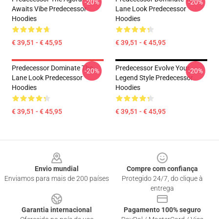
-20%
-20%
Awaits Vibe Predecessor
Lane Look Predecessor
Hoodies
Hoodies
€ 39,51 - € 45,95
€ 39,51 - € 45,95
Predecessor Dominate The
Predecessor Evolve Your
-20%
-20%
Lane Look Predecessor
Legend Style Predecessor
Hoodies
Hoodies
€ 39,51 - € 45,95
€ 39,51 - € 45,95
Footer
Envio mundial
Compre com confiança
Enviamos para mais de 200 países
Protegido 24/7, do clique à
entrega
Garantia internacional
Pagamento 100% seguro