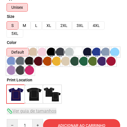
Unisex
Size
S
M
L
XL
2XL
3XL
4XL
5XL
Color
Default
Print Location
Ver guia de tamanhos
Quantity
ADICIONAR AO CARRINHO