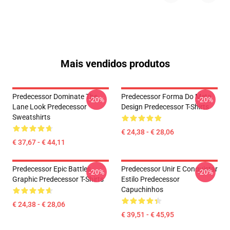
Mais vendidos produtos
Predecessor Dominate The
Predecessor Forma Do Meta
-20%
-20%
Lane Look Predecessor
Design Predecessor T-Shirts
Sweatshirts
€ 24,38 - € 28,06
€ 37,67 - € 44,11
Predecessor Epic Battles
Predecessor Unir E Conquistar
-20%
-20%
Graphic Predecessor T-Shirts
Estilo Predecessor
Capuchinhos
€ 24,38 - € 28,06
€ 39,51 - € 45,95